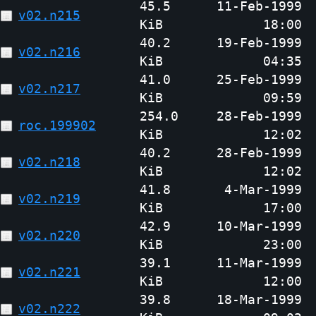
45.5
11-Feb-1999
v02.n215
KiB
18:00
40.2
19-Feb-1999
v02.n216
KiB
04:35
41.0
25-Feb-1999
v02.n217
KiB
09:59
254.0
28-Feb-1999
roc.199902
KiB
12:02
40.2
28-Feb-1999
v02.n218
KiB
12:02
41.8
4-Mar-1999
v02.n219
KiB
17:00
42.9
10-Mar-1999
v02.n220
KiB
23:00
39.1
11-Mar-1999
v02.n221
KiB
12:00
39.8
18-Mar-1999
v02.n222