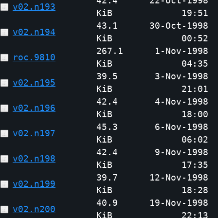
42.4
22-Oct-1998
v02.n193
KiB
19:51
43.1
30-Oct-1998
v02.n194
KiB
00:52
267.1
1-Nov-1998
roc.9810
KiB
04:35
39.5
3-Nov-1998
v02.n195
KiB
21:01
42.4
4-Nov-1998
v02.n196
KiB
18:00
45.3
6-Nov-1998
v02.n197
KiB
06:02
42.4
9-Nov-1998
v02.n198
KiB
17:35
39.7
12-Nov-1998
v02.n199
KiB
18:28
40.9
19-Nov-1998
v02.n200
KiB
22:13