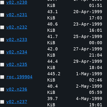
v02.n230
KiB
01:51
43.1
20-Apr-1999
v02.n231
KiB
17:03
40.6
23-Apr-1999
v02.n232
KiB
16:01
41.7
25-Apr-1999
v02.n233
KiB
00:00
42.0
27-Apr-1999
v02.n234
KiB
21:04
44.4
29-Apr-1999
v02.n235
KiB
18:04
445.2
1-May-1999
roc.199904
KiB
02:46
40.4
2-May-1999
v02.n236
KiB
05:59
39.7
4-May-1999
v02.n237
KiB
19:01