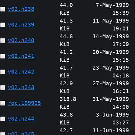
44.0
7-May-1999
v02.n238
KiB
15:39
41.3
11-May-1999
v02.n239
KiB
19:01
44.8
14-May-1999
v02.n240
KiB
17:09
41.2
20-May-1999
v02.n241
KiB
15:15
41.7
23-May-1999
v02.n242
KiB
04:18
42.9
27-May-1999
v02.n243
KiB
16:01
318.8
31-May-1999
roc.199905
KiB
14:00
43.8
3-Jun-1999
v02.n244
KiB
03:27
42.7
11-Jun-1999
v02.n245