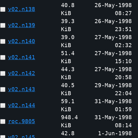
40.8
26-May-1998
v02.n138
KiB
08:27
39.3
26-May-1998
v02.n139
KiB
23:51
39.0
27-May-1998
v02.n140
KiB
02:32
51.4
27-May-1998
v02.n141
KiB
15:10
44.3
27-May-1998
v02.n142
KiB
20:58
40.5
29-May-1998
v02.n143
KiB
22:04
59.1
31-May-1998
v02.n144
KiB
01:59
948.4
31-May-1998
roc.9805
KiB
08:14
42.8
1-Jun-1998
v02.n145