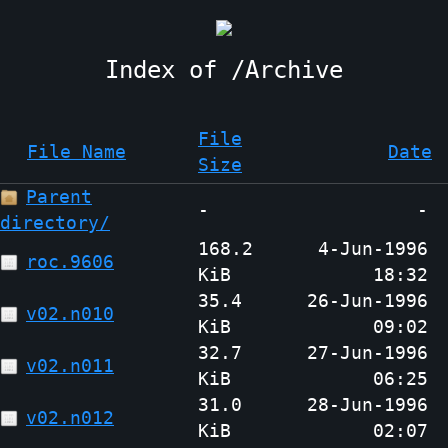
Archive
File
File Name
Date
Size
Parent
-
-
directory/
168.2
4-Jun-1996
roc.9606
KiB
18:32
35.4
26-Jun-1996
v02.n010
KiB
09:02
32.7
27-Jun-1996
v02.n011
KiB
06:25
31.0
28-Jun-1996
v02.n012
KiB
02:07