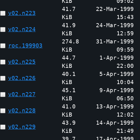
KiB
09:02
41.7
22-Mar-1999
v02.n223
KiB
15:43
41.9
24-Mar-1999
v02.n224
KiB
12:59
274.8
31-Mar-1999
roc.199903
KiB
09:59
44.7
1-Apr-1999
v02.n225
KiB
22:00
40.1
5-Apr-1999
v02.n226
KiB
10:04
45.1
9-Apr-1999
v02.n227
KiB
06:50
41.0
13-Apr-1999
v02.n228
KiB
12:02
43.9
14-Apr-1999
v02.n229
KiB
21:49
39.7
17-Apr-1999