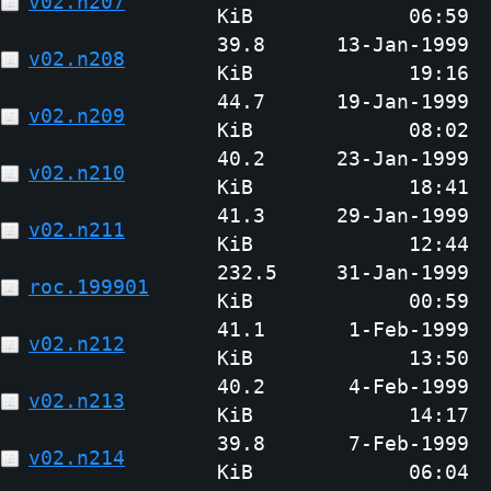
v02.n207
KiB
06:59
39.8
13-Jan-1999
v02.n208
KiB
19:16
44.7
19-Jan-1999
v02.n209
KiB
08:02
40.2
23-Jan-1999
v02.n210
KiB
18:41
41.3
29-Jan-1999
v02.n211
KiB
12:44
232.5
31-Jan-1999
roc.199901
KiB
00:59
41.1
1-Feb-1999
v02.n212
KiB
13:50
40.2
4-Feb-1999
v02.n213
KiB
14:17
39.8
7-Feb-1999
v02.n214
KiB
06:04